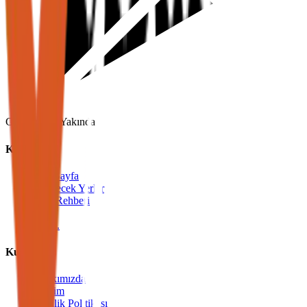
Google Play
Yakında
Keşfet
Ana Sayfa
Gezilecek Yerler
Vize Rehberi
Blog
S.S.S.
Kurumsal
Hakkımızda
İletişim
Gizlilik Politikası