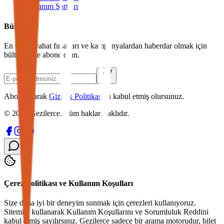
Kullanım Şartları
Bülten
En son seyahat fırsatları ve kampanyalardan haberdar olmak için
bültenimize abone olun.
Abone olarak
Gizlilik Politikası
'nı kabul etmiş olursunuz.
©
2026
Gezilerce. Tüm hakları saklıdır.
Çerez Politikası ve Kullanım Koşulları
Size daha iyi bir deneyim sunmak için çerezleri kullanıyoruz.
Sitemizi kullanarak
Kullanım Koşulları
nı ve
Sorumluluk Reddi
ni
kabul etmiş sayılırsınız. Gezilerce sadece bir arama motorudur, bilet