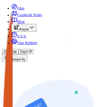
Akış
Gezilecek Yerler
Blog
Araçlar
S.S.S.
Vize Rehberi
Giriş Yap
Kayıt Ol
Menüyü Aç