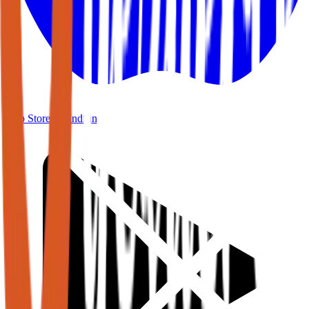
App Store'dan
İndirin