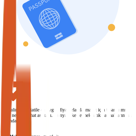
Hayalinizdeki tatile en uygun fiyatlarla ulaşmanız için tasarlanmış
yeni nesil seyahat asistanı. Dünyayı keşfetmek artık parmaklarınızın
ucunda.